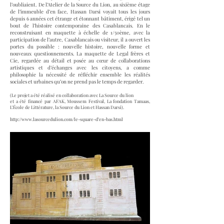
l’oubliaient. De l’Atelier de la Source du Lion, au sixième étage
de l’immeuble d’en face, Hassan Darsi voyait tous les jours
depuis 6 années cet étrange et étonnant bâtiment, érigé tel un
bout de l’histoire contemporaine des Casablancais. En le
reconstruisant en maquette à échelle de 1/50ème, avec la
participation de l’autre, Casablancais ou visiteur, il a ouvert les
portes du possible : nouvelle histoire, nouvelle forme et
nouveaux questionnements. La maquette de Legal frères et
Cie, regardée au détail et posée au cœur de collaborations
artistiques et d’échanges avec les citoyens, a comme
philosophie la nécessité de réfléchir ensemble les réalités
sociales et urbaines qu’on ne prend pas le temps de regarder.
(Le projet a été réalisé en collaboration avec La Source du lion
et a été financé par AFAK, Moussem Festival, La fondation Tamaas,
L’École de Littérature, la Source du Lion et Hassan Darsi).
http://www.lasourcedulion.com/le-square-d’en-bas.html