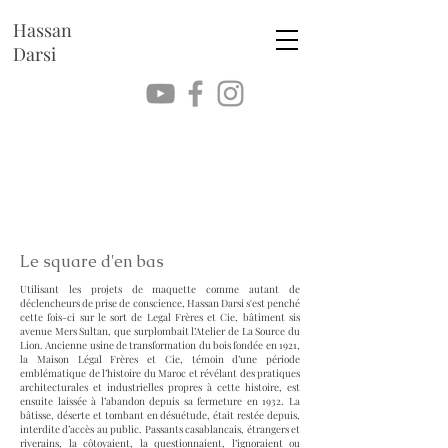
Hassan
Darsi
Le square d'en bas
Utilisant les projets de maquette comme autant de
déclencheurs de prise de conscience, Hassan Darsi s'est penché
cette fois-ci sur le sort de Legal Frères et Cie, bâtiment sis
avenue Mers Sultan, que surplombait l’Atelier de La Source du
Lion. Ancienne usine de transformation du bois fondée en 1921,
la Maison Légal Frères et Cie, témoin d’une période
emblématique de l’histoire du Maroc et révélant des pratiques
architecturales et industrielles propres à cette histoire, est
ensuite laissée à l’abandon depuis sa fermeture en 1932. La
bâtisse, déserte et tombant en désuétude, était restée depuis,
interdite d’accès au public. Passants casablancais, étrangers et
riverains, la côtoyaient, la questionnaient, l’ignoraient ou