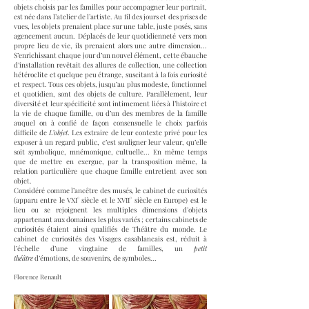
objets choisis par les familles pour accompagner leur portrait,
est née dans l’atelier de l’artiste. Au fil des jours et des prises de
vues, les objets prenaient place sur une table, juste posés, sans
agencement aucun. Déplacés de leur quotidienneté vers mon
propre lieu de vie, ils prenaient alors une autre dimension...
S’enrichissant chaque jour d’un nouvel élément, cette ébauche
d’installation revêtait des allures de collection, une collection
hétéroclite et quelque peu étrange, suscitant à la fois curiosité
et respect. Tous ces objets, jusqu’au plus modeste, fonctionnel
et quotidien, sont des objets de culture. Parallèlement, leur
diversité et leur spécificité sont intimement liées à l’histoire et
la vie de chaque famille, ou d’un des membres de la famille
auquel on à confié de façon consensuelle le choix parfois
difficile de
L’objet
. Les extraire de leur contexte privé pour les
exposer à un regard public, c’est souligner leur valeur, qu’elle
soit symbolique, mnémonique, cultuelle... En même temps
que de mettre en exergue, par la transposition même, la
relation particulière que chaque famille entretient avec son
objet.
Considéré comme l’ancêtre des musés, le cabinet de curiosités
(apparu entre le VXI° siècle et le XVII° siècle en Europe) est le
lieu ou se rejoignent les multiples dimensions d’objets
appartenant aux domaines les plus variés ; certains cabinets de
curiosités étaient ainsi qualifiés de Théâtre du monde. Le
cabinet de curiosités des Visages casablancais est, réduit à
l’échelle d’une vingtaine de familles, un
petit
théâtre
d’émotions, de souvenirs, de symboles...
Florence Renault