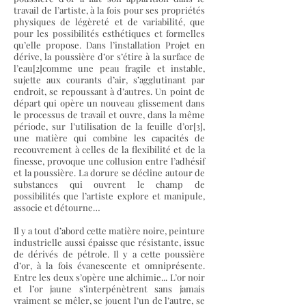
travail de l’artiste, à la fois pour ses propriétés
physiques de légèreté et de variabilité, que
pour les possibilités esthétiques et formelles
qu’elle propose. Dans l’installation Projet en
dérive, la poussière d’or s’étire à la surface de
l’eau[2]comme une peau fragile et instable,
sujette aux courants d’air, s’agglutinant par
endroit, se repoussant à d’autres. Un point de
départ qui opère un nouveau glissement dans
le processus de travail et ouvre, dans la même
période, sur l’utilisation de la feuille d’or[3],
une matière qui combine les capacités de
recouvrement à celles de la flexibilité et de la
finesse, provoque une collusion entre l’adhésif
et la poussière. La dorure se décline autour de
substances qui ouvrent le champ de
possibilités que l’artiste explore et manipule,
associe et détourne…
Il y a tout d’abord cette matière noire, peinture
industrielle aussi épaisse que résistante, issue
de dérivés de pétrole. Il y a cette poussière
d’or, à la fois évanescente et omniprésente.
Entre les deux s’opère une alchimie... L’or noir
et l’or jaune s’interpénètrent sans jamais
vraiment se mêler, se jouent l’un de l’autre, se