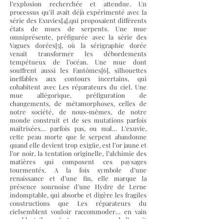
l’explosion recherchée et attendue. Un
processus qu’il avait déjà expérimenté avec la
série des Exuvies[4],qui proposaient différents
états de mues de serpents. Une mue
omniprésente, préfigurée avec la série des
Vagues dorées[5], où la sérigraphie dorée
venait transformer les débordements
tempétueux de l’océan. Une mue dont
souffrent aussi les Fantômes[6], silhouettes
ineffables aux contours incertains, qui
cohabitent avec Les réparateurs du ciel. Une
mue allégorique, préfiguration de
changements, de métamorphoses, celles de
notre société, de nous-mêmes, de notre
monde construit et de ses mutations parfois
maîtrisées… parfois pas, ou mal… L’exuvie,
cette peau morte que le serpent abandonne
quand elle devient trop exigüe, est l’or jaune et
l’or noir, la tentation originelle, l’alchimie des
matières qui composent ces paysages
tourmentés. A la fois symbole d’une
renaissance et d’une fin, elle marque la
présence sournoise d’une Hydre de Lerne
indomptable, qui absorbe et digère les fragiles
constructions que Les réparateurs du
cielsemblent vouloir raccommoder… en vain