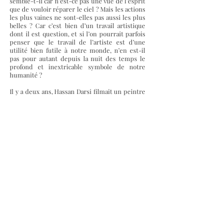
semble-t-il car n’est-ce pas une vue de l’esprit
que de vouloir réparer le ciel ? Mais les actions
les plus vaines ne sont-elles pas aussi les plus
belles ? Car c’est bien d’un travail artistique
dont il est question, et si l’on pourrait parfois
penser que le travail de l’artiste est d’une
utilité bien futile à notre monde, n’en est-il
pas pour autant depuis la nuit des temps le
profond et inextricable symbole de notre
humanité ?
Il y a deux ans, Hassan Darsi filmait un peintre
en bâtiment, juché sur une frêle corniche à
plus de dix mètres du sol. Un homme seul,
astreint à repeindre la façade de l’édifice
abandonné depuis longtemps qui fait face à
l’atelier de l’artiste… Un équilibriste défiant
les lois de la gravitation pour un ouvrage aussi
fastidieux que vain. Zone d’incertitude[7], le
titre de l’œuvre vidéo réalisée par l’artiste à
partir de ces images, pourrait être le lien
invisible qui se tisse dans les travaux et projets
développés par Hassan Darsi. Une œuvre qui
puise ses origines dans un monde bien réel et
souvent proche, mais qui en détourne, en
manipule, en subverti les mécanismes et les
enjeux pour en faire apparaître les indicibles