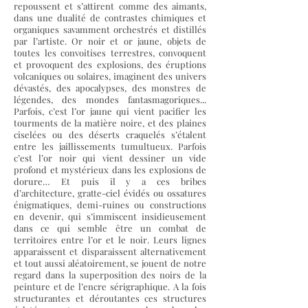
repoussent et s’attirent comme des aimants,
dans une dualité de contrastes chimiques et
organiques savamment orchestrés et distillés
par l’artiste. Or noir et or jaune, objets de
toutes les convoitises terrestres, convoquent
et provoquent des explosions, des éruptions
volcaniques ou solaires, imaginent des univers
dévastés, des apocalypses, des monstres de
légendes, des mondes fantasmagoriques...
Parfois, c’est l’or jaune qui vient pacifier les
tourments de la matière noire, et des plaines
ciselées ou des déserts craquelés s’étalent
entre les jaillissements tumultueux. Parfois
c’est l’or noir qui vient dessiner un vide
profond et mystérieux dans les explosions de
dorure… Et puis il y a ces bribes
d’architecture, gratte-ciel évidés ou ossatures
énigmatiques, demi-ruines ou constructions
en devenir, qui s’immiscent insidieusement
dans ce qui semble être un combat de
territoires entre l’or et le noir. Leurs lignes
apparaissent et disparaissent alternativement
et tout aussi aléatoirement, se jouent de notre
regard dans la superposition des noirs de la
peinture et de l’encre sérigraphique. A la fois
structurantes et déroutantes ces structures