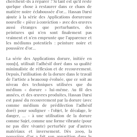
cherchent-ils à réparer ? Si tant est qu’il reste
quelque chose à restaurer dans ce chaos de
matière noire éclaboussée d’or… Hassan Darsi
ajoute à la série des Applications dorureune
nouvelle « pièce à conviction » avec des œuvres
aussi étranges que perturbantes, des
peintures qui n’en sont finalement pas
vraiment et n’en emprunte que l’apparence et
les médiums potentiels : peinture noire et
poussière d’or…
La série des Applications dorure, initiée en
1999[1], utilisait l’adhésif doré dans sa qualité
minimaliste de réflexion et de recouvrement.
Depuis, l’utilisation de la dorure dans le travail
de l’artiste a beaucoup évoluée, que ce soit au
niveau des techniques utili
sées que du
médium « dorure » lui-même. Au fil des
années, et des œuvres produites, Hassan Darsi
est passé du recouvrement par la dorure (avec
comme médium de prédilection l’adhésif
doré) pour souligner - l’objet, le décalage, le
danger, … - à une utilisation de la dorure
comme Sujet, comme une forme vibrante (pour
ne pas dire vivante) perturbée par d’autres
matériaux et inversement. Dès 2009, la
poussière d’or a fait son apparition dans le