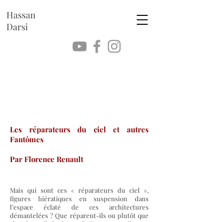
Hassan
Darsi
Les réparateurs du ciel et autres
Fantômes
Par Florence Renault
Mais qui sont c
es « réparateurs du ciel »,
figures hiératiques en suspension dans
l’espace éclaté de ces architectures
démantelées ? Que réparent-ils ou plutôt que