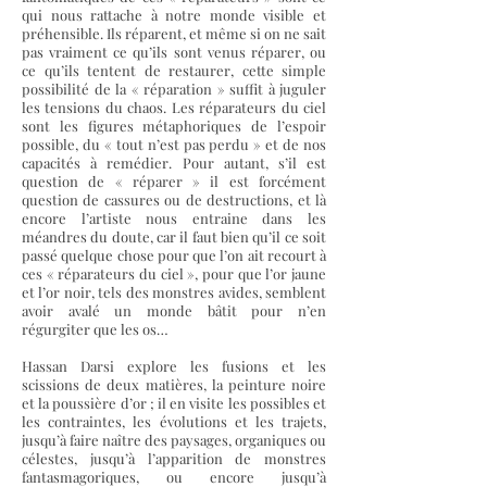
qui nous rattache à notre monde visible et
préhensible. Ils réparent, et même si on ne sait
pas vraiment ce qu’ils sont venus réparer, ou
ce qu’ils tentent de restaurer, cette simple
possibilité de la « réparation » suffit à juguler
les tensions du chaos. Les réparateurs du ciel
sont les figures métaphoriques de l’espoir
possible, du « tout n’est pas perdu » et de nos
capacités à remédier. Pour autant, s’il est
question de « réparer » il est forcément
question de cassures ou de destructions, et là
encore l’artiste nous entraine dans les
méandres du doute, car il faut bien qu’il ce soit
passé quelque chose pour que l’on ait recourt à
ces « réparateurs du ciel », pour que l’or jaune
et l’or noir, tels des monstres avides, semblent
avoir avalé un monde bâtit pour n’en
régurgiter que les os…
Hassan Darsi explore les fusions et les
scissions de deux matières, la peinture noire
et la poussière d’or ; il en visite les possibles et
les contraintes, les évolutions et les trajets,
jusqu’à faire naître des paysages, organiques ou
célestes, jusqu’à l’apparition de monstres
fantasmagoriques, ou encore jusqu’à