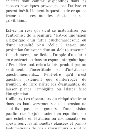
éclatées sont comme suspendues dans les
espaces cosmiques provoqués par l’artiste et
posent inévitablement la question de ce qui ce
trame dans ces mondes célestes et sans
gravitation…
Est-ce un rêve qui vient se matérialiser par
l’entremise de la peinture ? Est-ce une vision
allégorique d’un futur cauchemardesque ou
d’une actualité bien réelle ? Est-ce une
projection fantasmée d’un au-delà tourmenté ?
Une chimère, une fiction, l’utopie d’un futur
en construction dans un espace intergalactique
? Peut-être tout cela à la fois, produit par un
sentiment d’incertitude et d’inévitables
questionnements… Peut-être qu’il n’est
question justement que d’interroger, de
troubler, de faire naître les éventualités, de
laisser planer l’ambigüité ou laisser faire
l’imagination…
D’ailleurs, Les réparateurs du cielqui s’activent
dans ces bouleversements en suspension ne
sont-ils pas les garants d’une vision
pacificatrice ? Qu’ils soient en équilibre sur
une échelle en lévitation ou cosmonautes en
apesanteur, les silhouettes élancées et parfois
fantomatiques de ces « réparateurs » sont ce