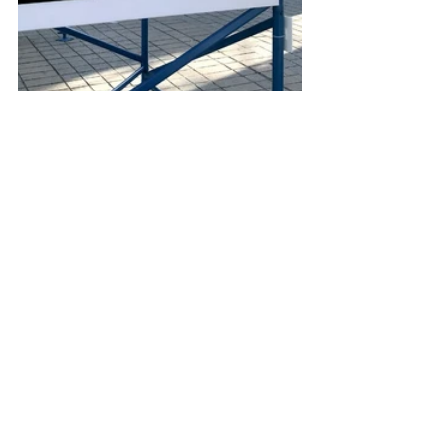
 "Fantôme", 2022 (Série)
Impression numérique sur papier 
conçue pour panneau d'affichage