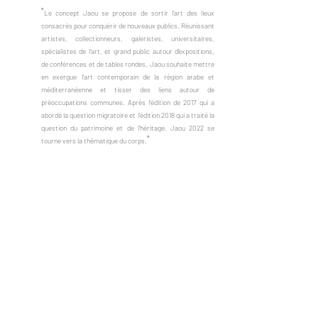
"
Le concept Jaou se propose de sortir l’art des lieux 
consacrés pour conquérir de nouveaux publics. Réunissant 
artistes, collectionneurs, galeristes, universitaires, 
spécialistes de l’art, et grand public autour d’expositions, 
de conférences et de tables rondes, Jaou souhaite mettre 
en exergue l’art contemporain de la région arabe et 
méditerranéenne et tisser des liens autour de 
préoccupations communes. Après l’édition de 2017 qui a 
abordé la question migratoire et l’édition 2018 qui a traité la 
question du patrimoine et de l’héritage, Jaou 2022 se 
"
tourne vers la thématique du corps.